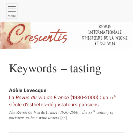
Menu
Keywords – tasting
Adèle
Levecque
e
La
Revue du Vin de France
(1930-2000) : un
xx
siècle d’esthètes-dégustateurs parisiens
th
The
Revue du Vin de France
(1930-2000): the
xx
century of
parisiens esthete-wine testers