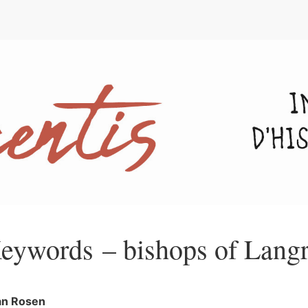
e
eywords – bishops of Langr
an
Rosen