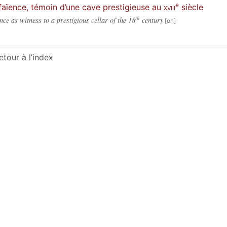
e
faïence, témoin d’une cave prestigieuse au
xviii
siècle
th
nce as witness to a prestigious cellar of the 18
century
etour à l’index