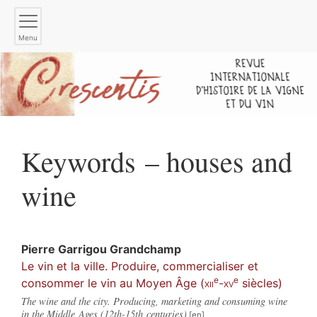
Menu
Keywords – houses and
wine
Pierre
Garrigou Grandchamp
Le vin et la ville. Produire, commercialiser et
e
e
consommer le vin au Moyen Âge (
xii
-
xv
siècles)
The wine and the city. Producing, marketing and consuming wine
in the Middle Ages (12th-15th centuries)