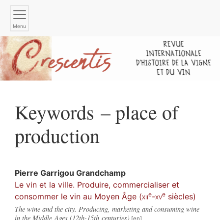
Menu
Keywords – place of
production
Pierre
Garrigou Grandchamp
Le vin et la ville. Produire, commercialiser et
e
e
consommer le vin au Moyen Âge (
xii
-
xv
siècles)
The wine and the city. Producing, marketing and consuming wine
in the Middle Ages (12th-15th centuries)