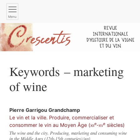
Menu
Keywords – marketing
of wine
Pierre
Garrigou Grandchamp
Le vin et la ville. Produire, commercialiser et
e
e
consommer le vin au Moyen Âge (
xii
-
xv
siècles)
The wine and the city. Producing, marketing and consuming wine
in the Middle Ages (12th-15th centuries)