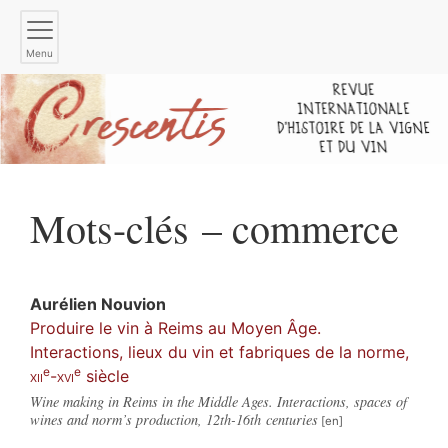
Menu
Mots-clés – commerce
Aurélien
Nouvion
Produire le vin à Reims au Moyen Âge.
Interactions, lieux du vin et fabriques de la norme,
e
e
xii
-
xvi
siècle
Wine making in Reims in the Middle Ages. Interactions, spaces of
wines and norm’s production, 12th-16th centuries