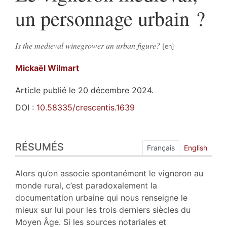
un personnage urbain ?
Is the medieval winegrower an urban figure?
Mickaël
Wilmart
Article publié le 20 décembre 2024.
DOI :
10.58335/crescentis.1639
Résumés
RÉSUMÉS
Index
Français
English
Plan
Texte
Alors qu’on associe spontanément le vigneron au
Bibliographie
monde rural, c’est paradoxalement la
Notes
documentation urbaine qui nous renseigne le
Citer cet article
mieux sur lui pour les trois derniers siècles du
Auteur
Moyen Âge. Si les sources notariales et