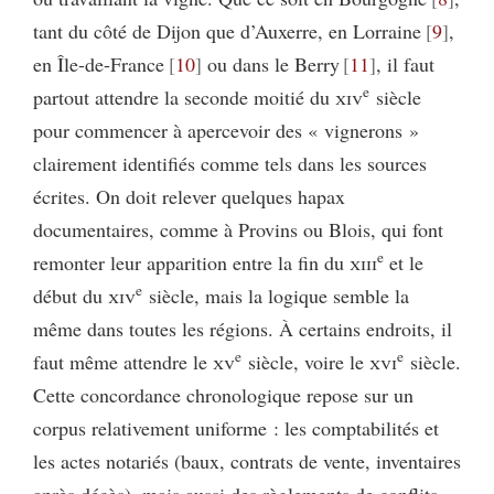
tant du côté de Dijon que d’Auxerre, en Lorraine
9
,
en Île-de-France
10
ou dans le Berry
11
, il faut
e
partout attendre la seconde moitié du
xiv
siècle
pour commencer à apercevoir des « vignerons »
clairement identifiés comme tels dans les sources
écrites. On doit relever quelques hapax
documentaires, comme à Provins ou Blois, qui font
e
remonter leur apparition entre la fin du
xiii
et le
e
début du
xiv
siècle, mais la logique semble la
même dans toutes les régions. À certains endroits, il
e
e
faut même attendre le
xv
siècle, voire le
xvi
siècle.
Cette concordance chronologique repose sur un
corpus relativement uniforme : les comptabilités et
les actes notariés (baux, contrats de vente, inventaires
après décès), mais aussi des règlements de conflits