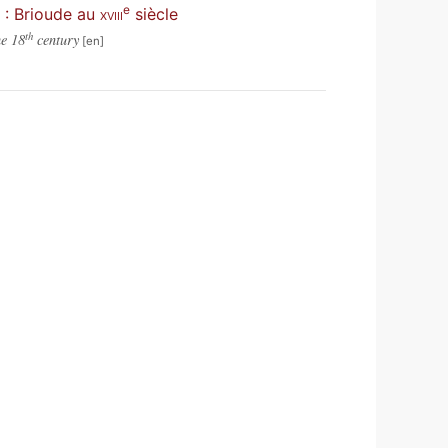
e
e : Brioude au
xviii
siècle
th
he 18
century