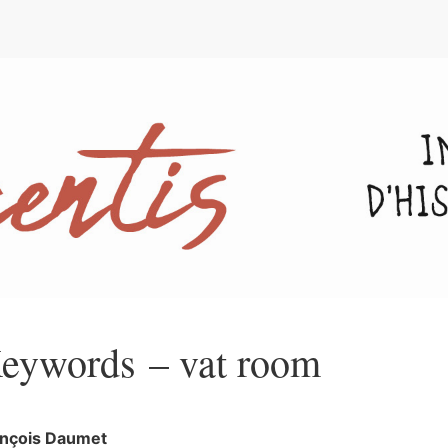
e
eywords – vat room
ançois
Daumet