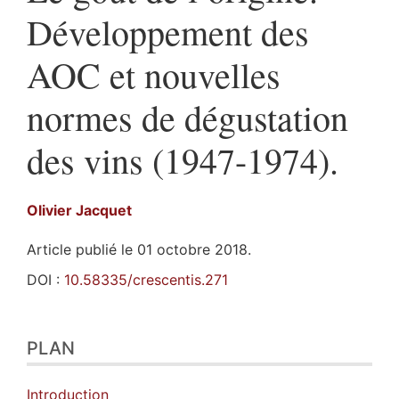
Développement des
AOC et nouvelles
normes de dégustation
des vins (1947-1974).
Olivier
Jacquet
Article publié le 01 octobre 2018.
DOI :
10.58335/crescentis.271
Plan
PLAN
Texte
Bibliographie
Notes
Introduction