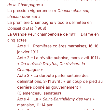
Citer cet article
de la Champagne
»
Auteur
La pression vigneronne : «
Chacun chez soi,
chacun pour soi
»
La première Champagne viticole délimitée en
Conseil d’Etat (1908)
La Grande Peur champenoise de 1911 - Drame en
cinq actes
Acte 1 – Premières colères marnaises, 16-18
janvier 1911
Acte 2 – La révolte auboise, mars-avril 1911 :
«
On a révisé Dreyfus, On révisera la
Champagne
»
Acte 3 - La déroute parlementaire des
délimitations
,
3-11 avril : « un coup de pied au
derrière donné au gouvernement »
(Clémenceau, sénateur)
Acte 4 - La «
Saint-Barthélémy des vins
»
marnaise, 11-14 avril