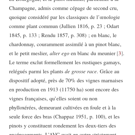
Champagne, admis comme cépage de second cru,
quoique considéré par les classiques de l’œnologie
comme plant commun (Jullien 1816, p. 23 ; Odart
1845, p. 133 ; Rendu 1857, p. 308) ; en blanc, le
chardonnay, couramment assimilé à un pinot blanc,
et le petit meslier,
alter ego
en blanc du meunier
3
.
Le terme exclut formellement les rustiques gamays,
relégués parmi les plants
de grosse race
. Grâce au
dispositif adopté, près de 70% des vignes marnaises
en production en 1913 (11750 ha) sont encore des
vignes françaises, qu’elles soient ou non
phylloxérées, demeurant cultivées en foule et à la
seule force des bras (Chappaz 1951, p. 100), et les
pinots y constituent rondement les deux-tiers des
encépagements. L’AVC avait en outre strictement