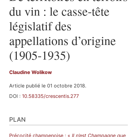
du vin : le casse-tête
législatif des
appellations d’origine
(1905-1935)
Claudine
Wolikow
Article publié le 01 octobre 2018.
DOI :
10.58335/crescentis.277
Plan
PLAN
Texte
Bibliographie
Notes
Précocité champenoise : «
Il n’est Champagne que