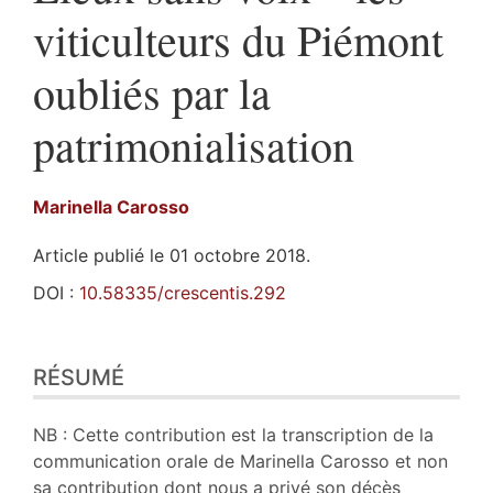
viticulteurs du Piémont
oubliés par la
patrimonialisation
Marinella
Carosso
Article publié le 01 octobre 2018.
DOI :
10.58335/crescentis.292
Résumé
RÉSUMÉ
Plan
Texte
Notes
NB : Cette contribution est la transcription de la
Illustrations
communication orale de Marinella Carosso et non
Citer cet article
sa contribution dont nous a privé son décès