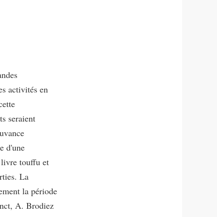
andes
s activités en
cette
ts seraient
ouvance
re d'une
livre touffu et
rties. La
gement la période
inct, A. Brodiez