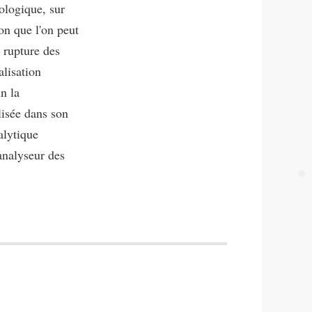
iologique, sur
son que l'on peut
 rupture des
alisation
n la
lisée dans son
alytique
analyseur des