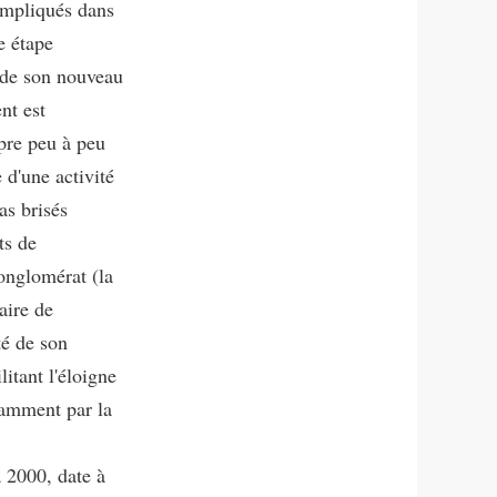
 impliqués dans
e étape
 de son nouveau
nt est
mpre peu à peu
 d'une activité
as brisés
ts de
conglomérat (la
aire de
té de son
itant l'éloigne
tamment par la
à 2000, date à