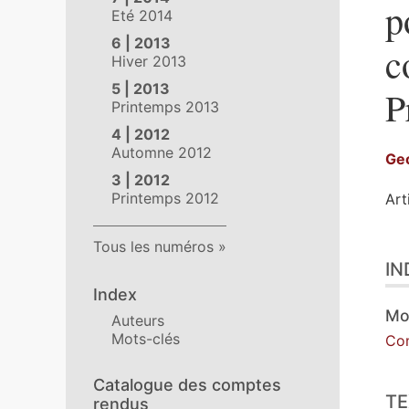
p
Eté 2014
6 | 2013
c
Hiver 2013
5 | 2013
P
Printemps 2013
4 | 2012
Automne 2012
Ge
3 | 2012
Printemps 2012
Art
Tous les numéros
Ind
IN
Tex
Ill
Index
Cit
Mo
Auteurs
Aut
Mots-clés
Co
Catalogue des comptes
TE
rendus