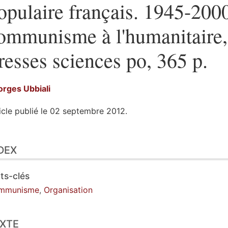
opulaire français. 1945-200
ommunisme à l'humanitaire, 
resses sciences po, 365 p.
orges
Ubbiali
icle publié le 02 septembre 2012.
ex
DEX
te
ustrations
er cet article
ts-clés
eur
mmunisme
,
Organisation
XTE