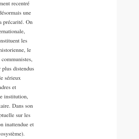
ement recentré
 désormais une
a précarité. On
ernationale,
stituent les
historienne, le
ts communistes,
r plus distendus
de sérieux
adres et
e institution,
taire. Dans son
tuelle sur les
on inattendue et
écosystème).