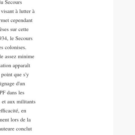
 du Secours
isant à lutter à
ermet cependant
èses sur cette
1934, le Secours
es colonises.
ôle assez minime
iation apparaît
 point que s'y
oignage d'un
PF dans les
 et aux militants
fficacité, en
ment lors de la
auteure conclut