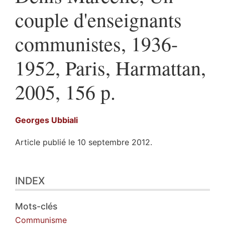
couple d'enseignants
communistes, 1936-
1952, Paris, Harmattan,
2005, 156 p.
Georges
Ubbiali
Article publié le 10 septembre 2012.
Index
INDEX
Texte
Illustrations
Citer cet article
Mots-clés
Auteur
Communisme