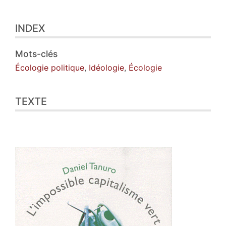
Index
INDEX
Texte
Illustrations
Citer cet article
Mots-clés
Auteur
Écologie politique
,
Idéologie
,
Écologie
TEXTE