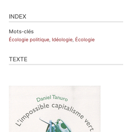
Index
INDEX
Texte
Illustrations
Citer cet article
Mots-clés
Auteur
Écologie politique
,
Idéologie
,
Écologie
TEXTE