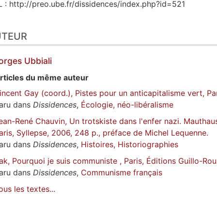
 : http://preo.ube.fr/dissidences/index.php?id=521
UTEUR
orges
Ubbiali
rticles du même auteur
incent Gay (coord.), Pistes pour un anticapitalisme vert, Par
aru dans
Dissidences
,
Écologie, néo-libéralisme
ean-René Chauvin, Un trotskiste dans l'enfer nazi. Mauth
aris, Syllepse, 2006, 248 p., préface de Michel Lequenne.
aru dans
Dissidences
,
Histoires, Historiographies
ak, Pourquoi je suis communiste , Paris, Éditions Guillo-Rou
aru dans
Dissidences
,
Communisme français
ous les textes...