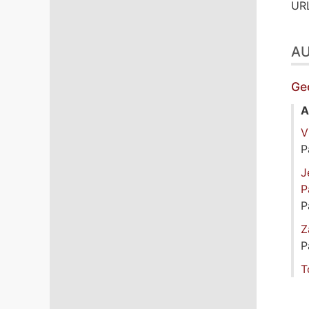
URL
A
Ge
A
V
P
J
P
P
Z
P
T