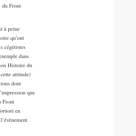
» du Front
t à peine
toire qu’ont
s cégétistes
r exemple dans
son Histoire du
cette attitude)
tions dont
l’impression que
u Front
ortiori en
ù l’évènement