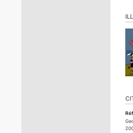
IL
CI
Réf
Ge
200