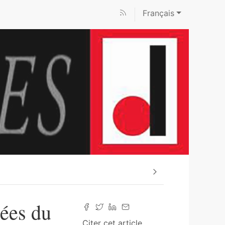
Français
nées du
Citer cet article