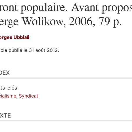
ront populaire. Avant propo
erge Wolikow, 2006, 79 p.
orges
Ubbiali
icle publié le 31 août 2012.
ex
DEX
te
ustrations
er cet article
ts-clés
eur
ialisme
,
Syndicat
XTE