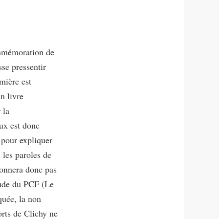
ommémoration de
sse pressentir
mière est
n livre
 la
eux est donc
 pour expliquer
s les paroles de
tonnera donc pas
itude du PCF (Le
quée, la non
orts de Clichy ne