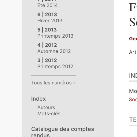
F
Eté 2014
6 | 2013
S
Hiver 2013
5 | 2013
Printemps 2013
Ge
4 | 2012
Automne 2012
Art
3 | 2012
Printemps 2012
Ind
IN
Tex
Tous les numéros
Ill
Cit
Mo
Aut
Index
Soc
Auteurs
Mots-clés
TE
Catalogue des comptes
rendus