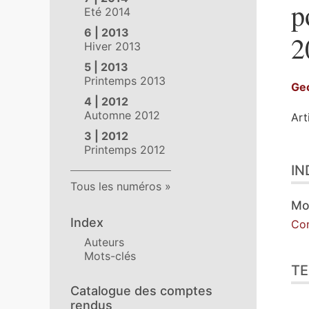
p
Eté 2014
6 | 2013
2
Hiver 2013
5 | 2013
Printemps 2013
Ge
4 | 2012
Automne 2012
Art
3 | 2012
Printemps 2012
Ind
IN
Tex
Tous les numéros
Ill
Cit
Mo
Aut
Index
Co
Auteurs
Mots-clés
TE
Catalogue des comptes
rendus