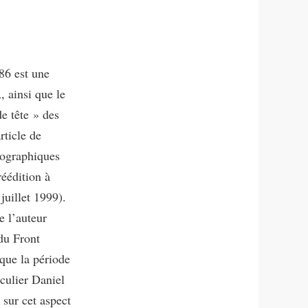
86 est une
, ainsi que le
de tête » des
rticle de
iographiques
réédition à
juillet 1999).
e l’auteur
 du Front
 que la période
iculier Daniel
 sur cet aspect