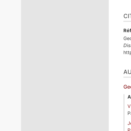
CI
Réf
Ge
Dis
htt
A
Ge
A
V
P
J
P