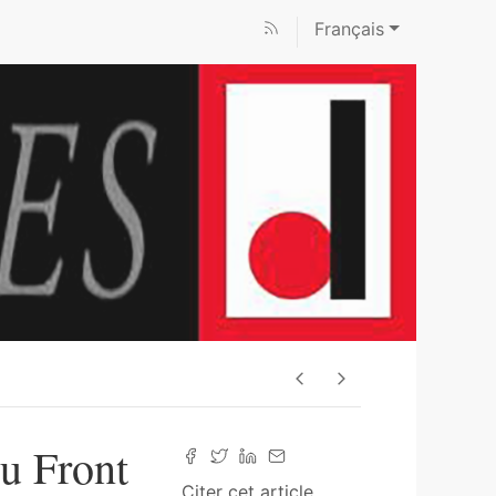
Français
u Front
Citer cet article