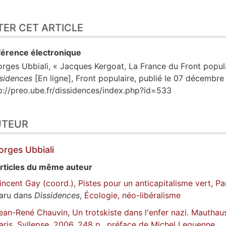
TER CET ARTICLE
érence électronique
orges
Ubbiali
, « Jacques Kergoat, La France du Front popula
sidences
[En ligne], Front populaire, publié le 07 décembre
p://preo.ube.fr/dissidences/index.php?id=533
UTEUR
orges
Ubbiali
rticles du même auteur
incent Gay (coord.), Pistes pour un anticapitalisme vert, Par
aru dans
Dissidences
,
Écologie, néo-libéralisme
ean-René Chauvin, Un trotskiste dans l'enfer nazi. Mauth
aris, Syllepse, 2006, 248 p., préface de Michel Lequenne.