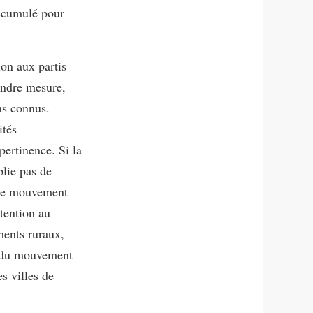
accumulé pour
ion aux partis
indre mesure,
ns connus.
ités
pertinence. Si la
blie pas de
 le mouvement
ttention au
ments ruraux,
té du mouvement
s villes de