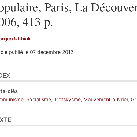
opulaire, Paris, La Découver
006, 413 p.
orges
Ubbiali
icle publié le 07 décembre 2012.
ex
DEX
te
ustrations
er cet article
ts-clés
eur
mmunisme
,
Socialisme
,
Trotskysme
,
Mouvement ouvrier
,
Gr
XTE