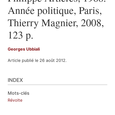
Année politique, Paris,
Thierry Magnier, 2008,
123 p.
Georges
Ubbiali
Article publié le 26 août 2012.
Index
INDEX
Texte
Illustrations
Citer cet article
Mots-clés
Auteur
Révolte