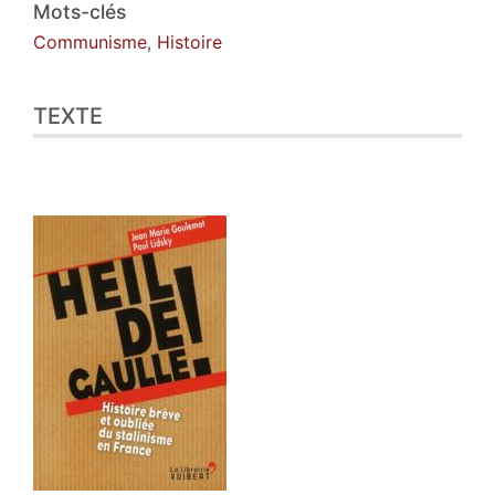
Citer cet article
Mots-clés
Auteur
Communisme
,
Histoire
TEXTE