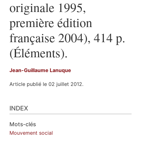
originale 1995,
première édition
française 2004), 414 p.
(Éléments).
Jean-Guillaume
Lanuque
Article publié le 02 juillet 2012.
Index
INDEX
Texte
Illustrations
Citer cet article
Mots-clés
Auteur
Mouvement social