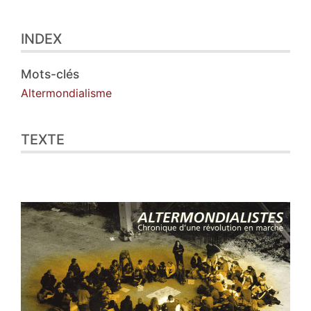
Index
INDEX
Texte
Illustrations
Citer cet article
Mots-clés
Auteur
Altermondialisme
TEXTE