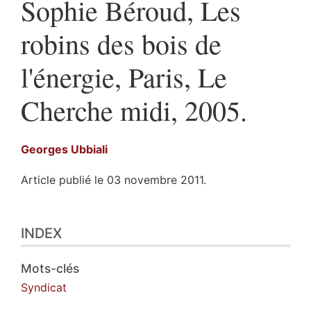
Sophie Béroud, Les
robins des bois de
l'énergie, Paris, Le
Cherche midi, 2005.
Georges
Ubbiali
Article publié le 03 novembre 2011.
Index
INDEX
Texte
Illustrations
Citer cet article
Mots-clés
Auteur
Syndicat