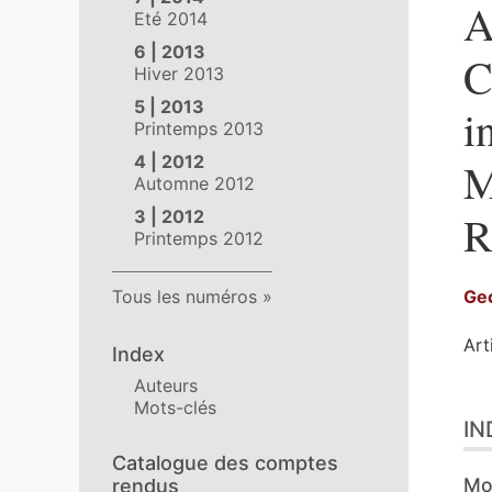
A
Eté 2014
6 | 2013
C
Hiver 2013
5 | 2013
i
Printemps 2013
4 | 2012
M
Automne 2012
3 | 2012
R
Printemps 2012
Tous les numéros
Ge
Art
Index
Auteurs
Ind
Mots-clés
IN
Tex
Ill
Catalogue des comptes
Cit
Mo
rendus