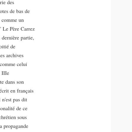
rie des
otes de bas de
lus comme un
 " Le Père Carrez
 dernière partie,
oitié de
es archives
, comme celui
 IIIe
ite dans son
écrit en français
n'est pas dit
tonalité de ce
 chrétien sous
 la propagande