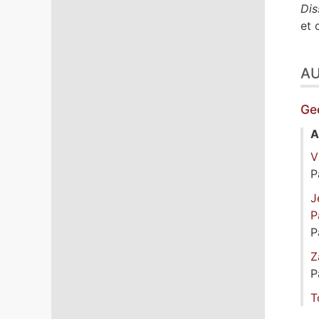
Dis
et 
A
Ge
A
V
P
J
P
P
Z
P
T