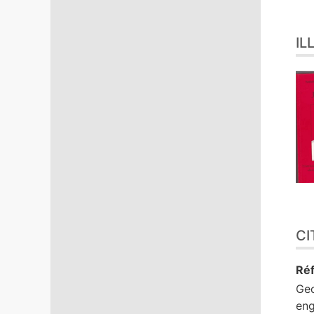
IL
CI
Réf
Ge
eng