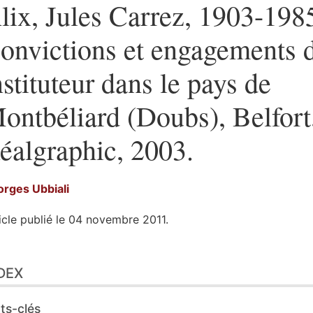
lix, Jules Carrez, 1903-198
onvictions et engagements 
nstituteur dans le pays de
ontbéliard (Doubs), Belfort
éalgraphic, 2003.
orges
Ubbiali
icle publié le 04 novembre 2011.
ex
DEX
te
ustrations
er cet article
ts-clés