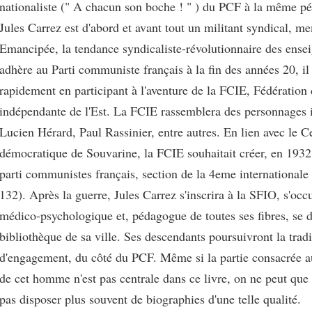
nationaliste (" A chacun son boche ! " ) du PCF à la même pér
Jules Carrez est d'abord et avant tout un militant syndical, m
Emancipée, la tendance syndicaliste-révolutionnaire des enseig
adhère au Parti communiste français à la fin des années 20, i
rapidement en participant à l'aventure de la FCIE, Fédératio
indépendante de l'Est. La FCIE rassemblera des personnages 
Lucien Hérard, Paul Rassinier, entre autres. En lien avec le C
démocratique de Souvarine, la FCIE souhaitait créer, en 1932,
parti communistes français, section de la 4eme internationale "
132). Après la guerre, Jules Carrez s'inscrira à la SFIO, s'occ
médico-psychologique et, pédagogue de toutes ses fibres, se d
bibliothèque de sa ville. Ses descendants poursuivront la tradi
d'engagement, du côté du PCF. Même si la partie consacrée 
de cet homme n'est pas centrale dans ce livre, on ne peut que 
pas disposer plus souvent de biographies d'une telle qualité.