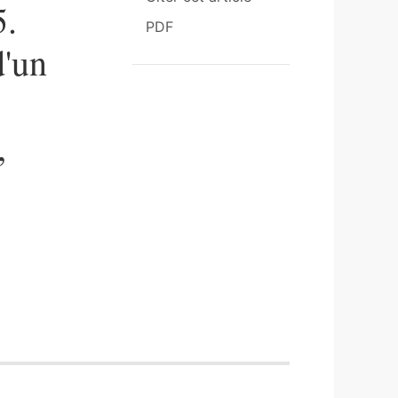
5.
PDF
d'un
,