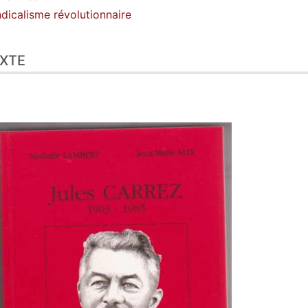
eur
dicalisme révolutionnaire
XTE