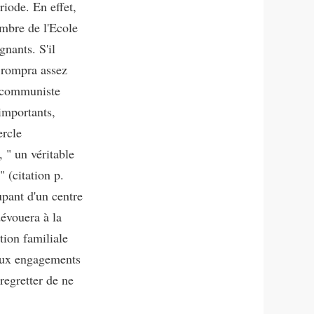
iode. En effet,
embre de l'Ecole
nants. S'il
l rompra assez
n communiste
importants,
ercle
 " un véritable
 (citation p.
upant d'un centre
évouera à la
tion familiale
aux engagements
regretter de ne