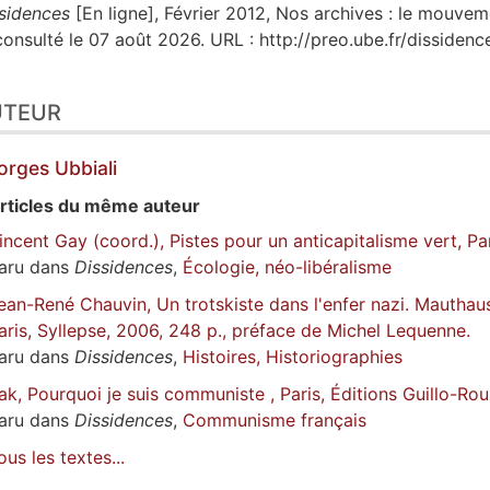
sidences
[En ligne], Février 2012, Nos archives : le mouve
consulté le 07 août 2026. URL : http://preo.ube.fr/disside
UTEUR
orges
Ubbiali
rticles du même auteur
incent Gay (coord.), Pistes pour un anticapitalisme vert, Par
aru dans
Dissidences
,
Écologie, néo-libéralisme
ean-René Chauvin, Un trotskiste dans l'enfer nazi. Mauth
aris, Syllepse, 2006, 248 p., préface de Michel Lequenne.
aru dans
Dissidences
,
Histoires, Historiographies
ak, Pourquoi je suis communiste , Paris, Éditions Guillo-Rou
aru dans
Dissidences
,
Communisme français
ous les textes...