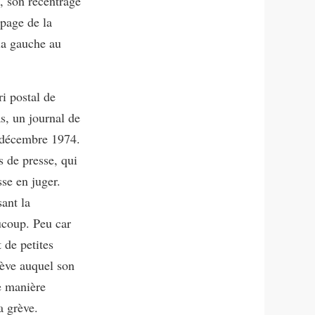
, son recentrage
upage de la
la gauche au
ri postal de
s, un journal de
 décembre 1974.
 de presse, qui
sse en juger.
sant la
ucoup. Peu car
 de petites
rève auquel son
e manière
a grève.