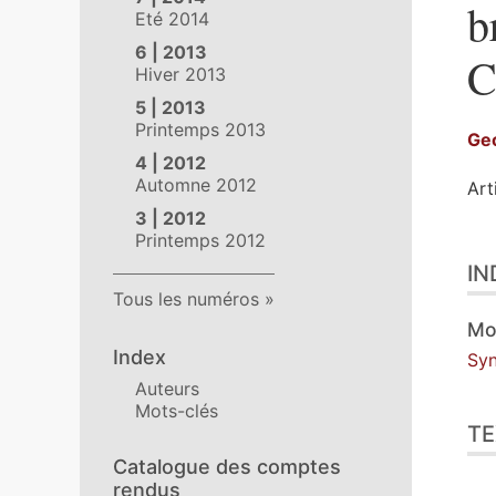
b
Eté 2014
6 | 2013
C
Hiver 2013
5 | 2013
Printemps 2013
Ge
4 | 2012
Automne 2012
Art
3 | 2012
Printemps 2012
Ind
IN
Tex
Tous les numéros
Ill
Cit
Mo
Aut
Index
Syn
Auteurs
Mots-clés
TE
Catalogue des comptes
rendus