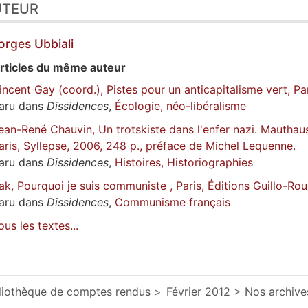
UTEUR
orges
Ubbiali
rticles du même auteur
incent Gay (coord.), Pistes pour un anticapitalisme vert, Par
aru dans
Dissidences
,
Écologie, néo-libéralisme
ean-René Chauvin, Un trotskiste dans l'enfer nazi. Mauth
aris, Syllepse, 2006, 248 p., préface de Michel Lequenne.
aru dans
Dissidences
,
Histoires, Historiographies
ak, Pourquoi je suis communiste , Paris, Éditions Guillo-Rou
aru dans
Dissidences
,
Communisme français
ous les textes...
liothèque de comptes rendus
Février 2012
Nos archive