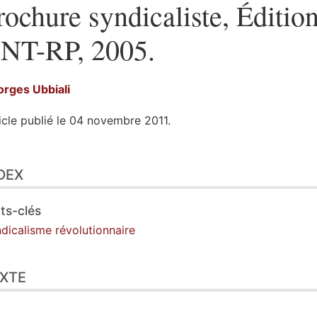
rochure syndicaliste, Éditio
NT-RP, 2005.
orges
Ubbiali
icle publié le 04 novembre 2011.
ex
DEX
te
ustrations
er cet article
ts-clés
eur
dicalisme révolutionnaire
XTE