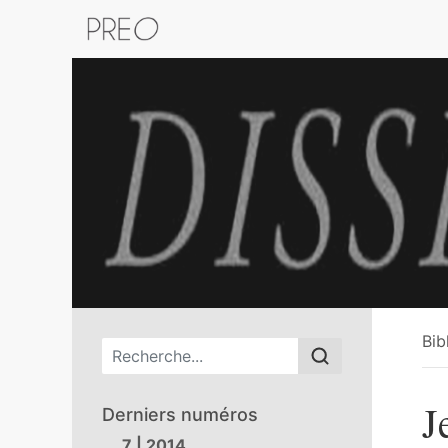
Retour au catalogue de la plateform
Bib
Menu principal
J
Derniers numéros
7 | 2014