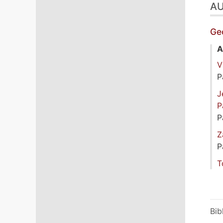
A
Ge
A
V
P
J
P
P
Z
P
T
Bib