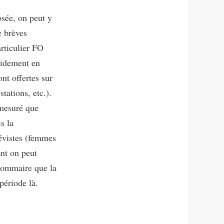
sée, on peut y
e brèves
articulier FO
apidement en
ont offertes sur
tations, etc.).
émesuré que
s la
révistes (femmes
nt on peut
 sommaire que la
période là.