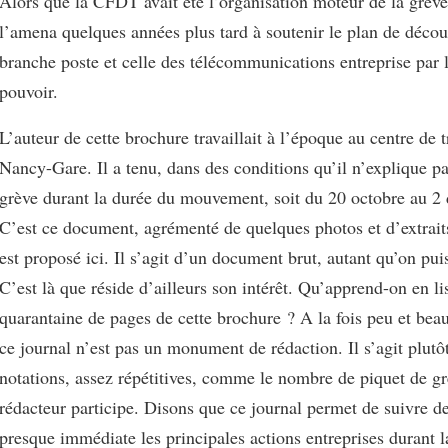
Alors que la CFDT avait été l’organisation moteur de la grève
l’amena quelques années plus tard à soutenir le plan de déco
branche poste et celle des télécommunications entreprise par 
pouvoir.
L’auteur de cette brochure travaillait à l’époque au centre de t
Nancy-Gare. Il a tenu, dans des conditions qu’il n’explique pa
grève durant la durée du mouvement, soit du 20 octobre au 2
C’est ce document, agrémenté de quelques photos et d’extraits
est proposé ici. Il s’agit d’un document brut, autant qu’on pui
C’est là que réside d’ailleurs son intérêt. Qu’apprend-on en li
quarantaine de pages de cette brochure ? A la fois peu et bea
ce journal n’est pas un monument de rédaction. Il s’agit plutôt
notations, assez répétitives, comme le nombre de piquet de g
rédacteur participe. Disons que ce journal permet de suivre d
presque immédiate les principales actions entreprises durant l