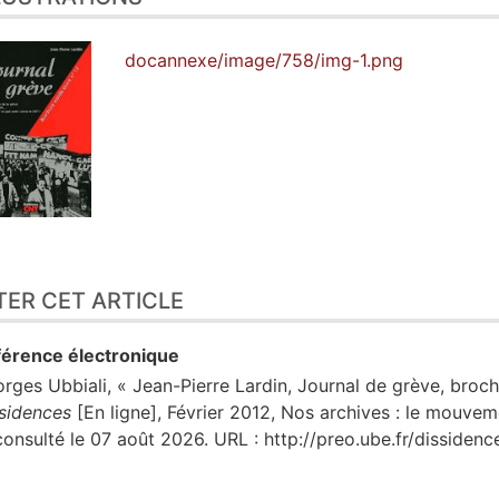
docannexe/image/758/img-1.png
TER CET ARTICLE
érence électronique
orges
Ubbiali
, « Jean-Pierre Lardin, Journal de grève, broc
sidences
[En ligne], Février 2012, Nos archives : le mouve
consulté le 07 août 2026. URL : http://preo.ube.fr/disside