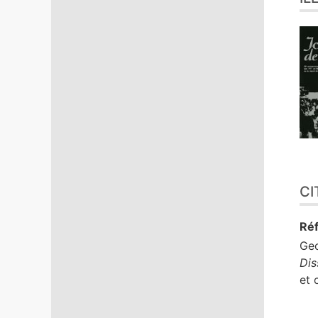
CI
Réf
Ge
Dis
et 