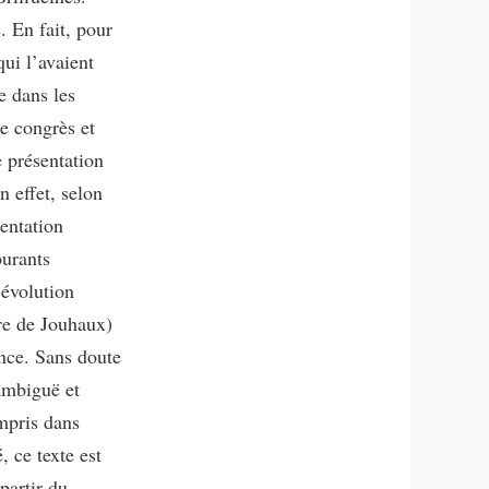
. En fait, pour
qui l’avaient
e dans les
ce congrès et
 présentation
 effet, selon
ientation
ourants
’évolution
ure de Jouhaux)
nce. Sans doute
 ambiguë et
mpris dans
 ce texte est
partir du