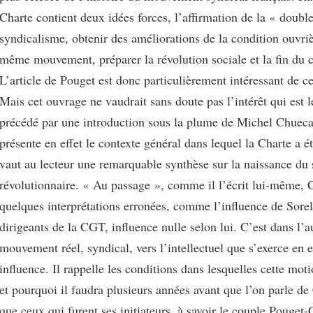
Charte contient deux idées forces, l’affirmation de la « doub
syndicalisme, obtenir des améliorations de la condition ouvriè
même mouvement, préparer la révolution sociale et la fin du c
L’article de Pouget est donc particulièrement intéressant de c
Mais cet ouvrage ne vaudrait sans doute pas l’intérêt qui est le 
précédé par une introduction sous la plume de Michel Chueca
présente en effet le contexte général dans lequel la Charte a é
vaut au lecteur une remarquable synthèse sur la naissance du
révolutionnaire. « Au passage », comme il l’écrit lui-même, 
quelques interprétations erronées, comme l’influence de Sorel
dirigeants de la CGT, influence nulle selon lui. C’est dans l’a
mouvement réel, syndical, vers l’intellectuel que s’exerce en e
influence. Il rappelle les conditions dans lesquelles cette moti
et pourquoi il faudra plusieurs années avant que l’on parle de 
que ceux qui furent ses initiateurs, à savoir le couple Pouget-