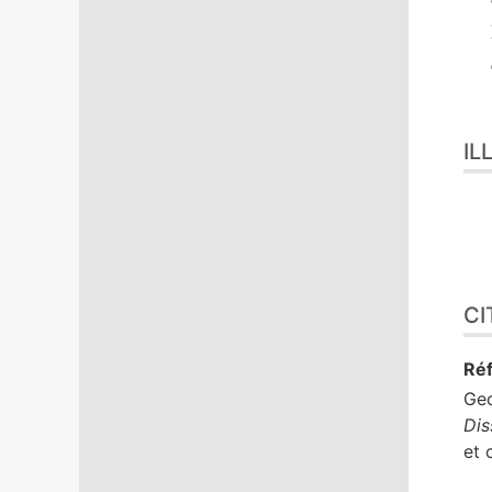
IL
CI
Réf
Ge
Dis
et 