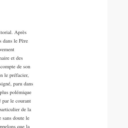
torial. Après
s dans le Père
uvement
naire et des
d compte de son
 le préfacier,
 signé, paru dans
 plus polémique
é par le courant
articulier de la
 sans doute le
appelons que la