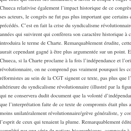
Chueca relativise également l’impact historique de ce congrès
ses acteurs, le congrès ne fut pas plus important que certains 
précédés. C’est en fait la crise du syndicalisme révolutionnair
années qui suivirent qui confèrera son caractère historique à 
introduira le terme de Charte. Remarquablement érudite, cette
aurait cependant gagné à être plus argumentée sur un point. En
Chueca, si la Charte proclame à la fois l’indépendance et l’or
révolutionnaire, on ne comprend pas vraiment pourquoi les c
réformistes au sein de la CGT signent ce texte, pas plus que l
ultérieure du syndicalisme révolutionnaire (illustré par la fig
qui ne conservera dudit document que la volonté d’indépenda
que l’interprétation faite de ce texte de compromis était plus
moins unilatéralement révolutionnaire/grève généraliste, y co
l’esprit de ceux qui tenaient la plume. Remarquablement édité,
complété par une série de notices biographiques, composée à 