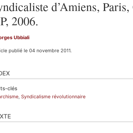
yndicaliste d’Amiens, Paris
P, 2006.
orges
Ubbiali
icle publié le 04 novembre 2011.
ex
DEX
te
ustrations
er cet article
ts-clés
eur
archisme
,
Syndicalisme révolutionnaire
XTE