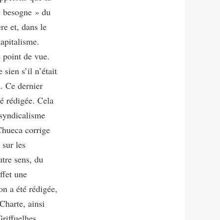
le besogne » du
re et, dans le
apitalisme.
e point de vue.
sien s’il n’était
. Ce dernier
té rédigée. Cela
 syndicalisme
Chueca corrige
 sur les
utre sens, du
ffet une
on a été rédigée,
Charte, ainsi
Griffuelhes.