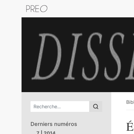
Retour au catalogue de la plateform
Bib
Menu principal
É
Derniers numéros
7 | 2014