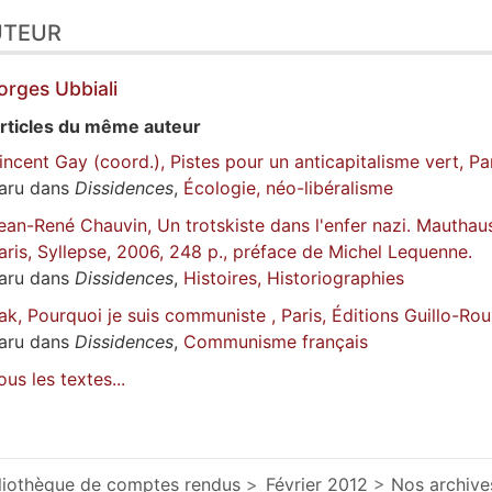
UTEUR
orges
Ubbiali
rticles du même auteur
incent Gay (coord.), Pistes pour un anticapitalisme vert, Par
aru dans
Dissidences
,
Écologie, néo-libéralisme
ean-René Chauvin, Un trotskiste dans l'enfer nazi. Mauth
aris, Syllepse, 2006, 248 p., préface de Michel Lequenne.
aru dans
Dissidences
,
Histoires, Historiographies
ak, Pourquoi je suis communiste , Paris, Éditions Guillo-Rou
aru dans
Dissidences
,
Communisme français
ous les textes...
liothèque de comptes rendus
Février 2012
Nos archive