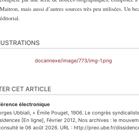
Maitron, mais aussi d’autres sources très peu utilisées. Un bea
éditorial.
LUSTRATIONS
docannexe/image/773/img-1.png
TER CET ARTICLE
érence électronique
orges
Ubbiali
, « Émile Pouget, 1906. Le congrès syndicalist
sidences
[En ligne], Février 2012, Nos archives : le mouve
consulté le 06 août 2026. URL : http://preo.ube.fr/disside