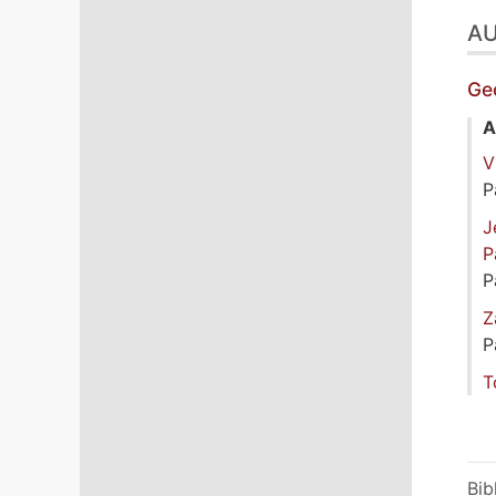
A
Ge
A
V
P
J
P
P
Z
P
T
Bib