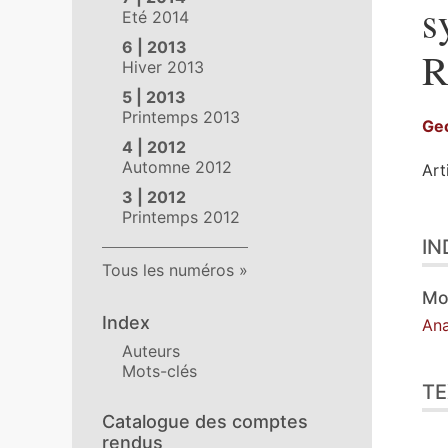
s
Eté 2014
6 | 2013
R
Hiver 2013
5 | 2013
Printemps 2013
Ge
4 | 2012
Automne 2012
Art
3 | 2012
Printemps 2012
Ind
IN
Tex
Tous les numéros
Ill
Cit
Mo
Aut
Index
An
Auteurs
Mots-clés
TE
Catalogue des comptes
rendus