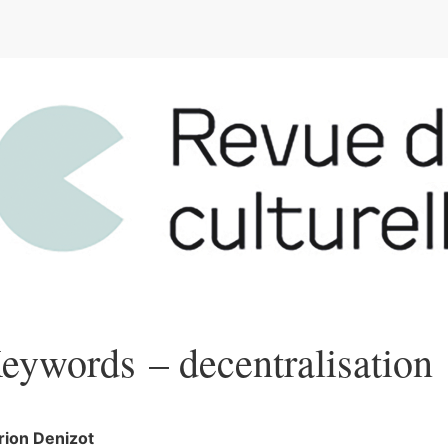
e
eywords – decentralisation
rion
Denizot