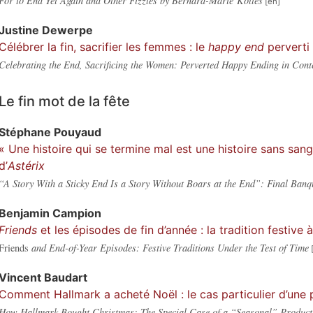
For to End Yet Again and Other Fizzles by Bernard-Marie Koltès
Justine
Dewerpe
Célébrer la fin, sacrifier les femmes : le
happy end
perverti
Celebrating the End, Sacrificing the Women: Perverted Happy Ending in Con
Le fin mot de la fête
Stéphane
Pouyaud
« Une histoire qui se termine mal est une histoire sans sangl
d’
Astérix
“A Story With a Sticky End Is a Story Without Boars at the End”: Final Banq
Benjamin
Campion
Friends
et les épisodes de fin d’année : la tradition festive
Friends
and End-of-Year Episodes: Festive Traditions Under the Test of Time
Vincent
Baudart
Comment Hallmark a acheté Noël : le cas particulier d’une 
How Hallmark Bought Christmas: The Special Case of a “Seasonal” Product