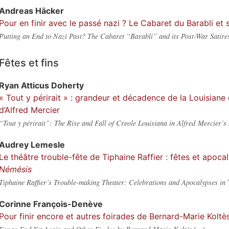
Andreas
Häcker
Pour en finir avec le passé nazi ? Le Cabaret du Barabli et 
Putting an End to Nazi Past? The Cabaret “Barabli” and its Post-War Satire
Fêtes et fins
Ryan Atticus
Doherty
« Tout y périrait » : grandeur et décadence de la Louisian
d’Alfred Mercier
“Tout y périrait”: The Rise and Fall of Creole Louisiana in Alfred Mercier’s
Audrey
Lemesle
Le théâtre trouble-fête de Tiphaine Raffier : fêtes et apoc
Némésis
Tiphaine Raffier’s Trouble-making Theater: Celebrations and Apocalypses in
Corinne
François-Denève
Pour finir encore et autres foirades de Bernard-Marie Koltè