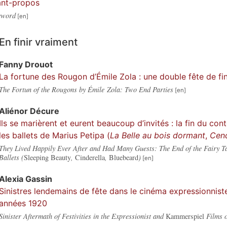
nt-propos
eword
En finir vraiment
Fanny
Drouot
La fortune des Rougon d’Émile Zola : une double fête de fi
The Fortun of the Rougons by Émile Zola: Two End Parties
Aliénor
Décure
Ils se marièrent et eurent beaucoup d’invités : la fin du c
les ballets de Marius Petipa (
La Belle au bois dormant
,
Cend
They Lived Happily Ever After and Had Many Guests: The End of the Fairy Ta
Ballets (
Sleeping Beauty
,
Cinderella
,
Bluebeard
)
Alexia
Gassin
Sinistres lendemains de fête dans le cinéma expressionnist
années 1920
Sinister Aftermath of Festivities in the Expressionist and
Kammerspiel
Films o