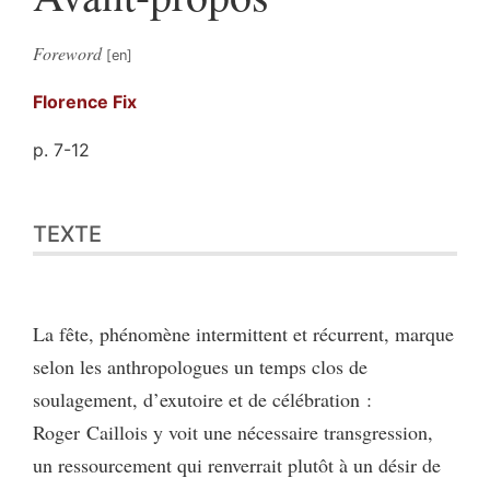
Foreword
Florence
Fix
p. 7-12
Texte
TEXTE
Bibliographie
Citer cet article
Auteur
La fête, phénomène intermittent et récurrent, marque
selon les anthropologues un temps clos de
soulagement, d’exutoire et de célébration :
Roger Caillois y voit une nécessaire transgression,
un ressourcement qui renverrait plutôt à un désir de