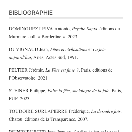
BIBLIOGRAPHIE
DOMINGUEZ LEIVA Antonio,
Psycho Santa
, éditions du
Murmure, coll. « Borderline », 2023.
DUVIGNAUD Jean,
Fêtes et civilisations
et
La fête
aujourd’hui
, Arles, Actes Sud, 1991.
PELTIER Jérémie,
La Fête est finie ?
, Paris, éditions de
l’Observatoire, 2021.
STEINER Philippe,
Faire la fête, sociologie de la joie
, Paris,
PUF, 2023.
TOUDOIRE-SURLAPIERRE Frédérique,
La dernière fois
,
Chatou, éditions de la Transparence, 2007.
WUNENBURGER Jean-Jacques,
La fête, le jeu et le sacré
,