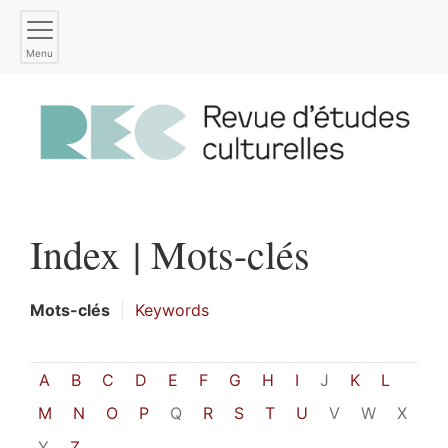
Menu
Index |
Mots-clés
Mots-clés
Keywords
A
B
C
D
E
F
G
H
I
J
K
L
M
N
O
P
Q
R
S
T
U
V
W
X
Y
Z