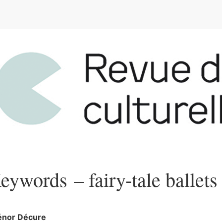
e
eywords – fairy-tale ballets
iénor
Décure