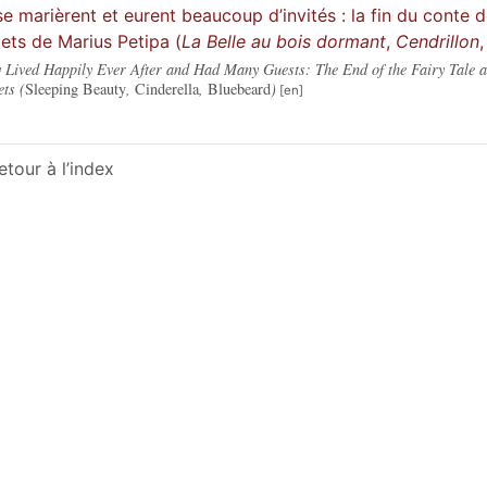
 se marièrent et eurent beaucoup d’invités : la fin du cont
lets de Marius Petipa (
La Belle au bois dormant
,
Cendrillon
 Lived Happily Ever After and Had Many Guests: The End of the Fairy Tale a
ets (
Sleeping Beauty
,
Cinderella
,
Bluebeard
)
etour à l’index