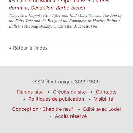
les ballets de Marius Petipa (
La Belle au bois
dormant
,
Cendrillon
,
Barbe-bleue
)
They Lived Happily Ever After and Had Many Guests: The End of
the Fairy Tale and the Reign of the Romanovs in Marius Petipa’s
Ballets (
Sleeping Beauty
,
Cinderella
,
Bluebeard
)
Retour à l’index
ISSN électronique 3099-1609
Plan du site
Crédits du site
Contacts
Politiques de publication
Visibilité
Conception : Chapitre neuf
Édité avec Lodel
Accès réservé