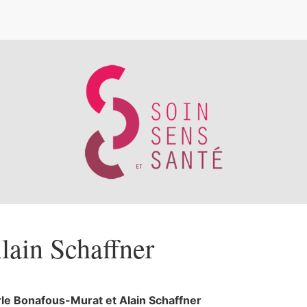
e
lain
Schaffner
rle
Bonafous-Murat
et
Alain
Schaffner