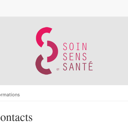
e
ormations
ontacts