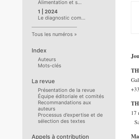
Alimentation et s…
1 | 2024
Le diagnostic com…
Tous les numéros
Index
Jo
Auteurs
Mots-clés
TH
Gal
La revue
+33
Présentation de la revue
Équipe éditoriale et comités
Recommandations aux
THA
auteurs
17 
Processus d’expertise et de
sélection des textes
Sal
Ma
Appels à contribution