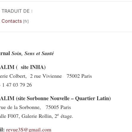
TRADUIT DE :
Contacts
urnal
Soin, Sens et Santé
ALIM (
site
INHA)
erie Colbert, 2 rue Vivienne 75002 Paris
 1 47 03 79 26
LIM (site Sorbonne Nouvelle – Quartier Latin)
rue de la Sorbonne, 75005 Paris
e
le F007, Galerie Rollin, 2
étage.
il:
revue3S@gmail.com