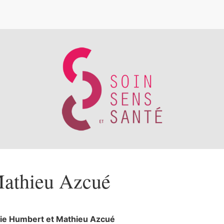
e
athieu
Azcué
rie
Humbert
et
Mathieu
Azcué