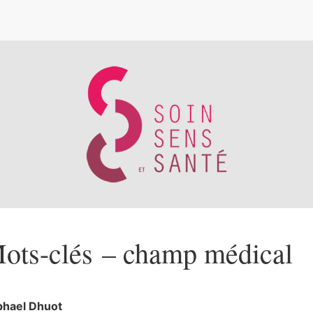
e
ots-clés – champ médical
phael
Dhuot