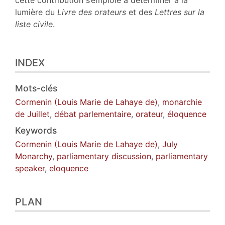
cette contribution s’emploie à déterminer à la
lumière du
Livre des orateurs
et des
Lettres sur la
liste civile
.
INDEX
Mots-clés
Cormenin (Louis Marie de Lahaye de)
,
monarchie
de Juillet
,
débat parlementaire
,
orateur
,
éloquence
Keywords
Cormenin (Louis Marie de Lahaye de)
,
July
Monarchy
,
parliamentary discussion
,
parliamentary
speaker
,
eloquence
PLAN