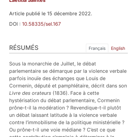
Laetitia
Saintes
Article publié le 15 décembre 2022.
DOI :
10.58335/sel.167
Résumés
RÉSUMÉS
Index
Français
English
Plan
Texte
Sous la monarchie de Juillet, le débat
Bibliographie
parlementaire se démarque par la violence verbale
Notes
parfois inouïe des échanges que Louis de
Citer cet article
Cormenin, député et pamphlétaire, décrit dans son
Auteur
Livre des orateurs
(1836). Face à cette
hystérisation du débat parlementaire, Cormenin
prône-t-il la modération ? Revendique-t-il plutôt
un débat laissant latitude à la violence verbale
contre l’immobilisme de la politique ministérielle ?
Ou prône-t-il une voie médiane ? C’est ce que