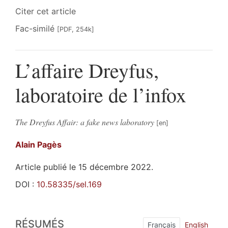
Citer cet article
Fac-similé
[PDF, 254k]
L’affaire Dreyfus,
laboratoire de l’infox
The Dreyfus Affair: a fake news laboratory
Alain
Pagès
Article publié le 15 décembre 2022.
DOI :
10.58335/sel.169
Résumés
RÉSUMÉS
Index
Français
English