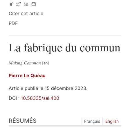
Citer cet article
PDF
La fabrique du commun
Making Common
Pierre
Le Quéau
Article publié le 15 décembre 2023.
DOI :
10.58335/sel.400
Résumés
RÉSUMÉS
Index
Français
English
Plan