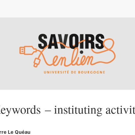
e
eywords – instituting activi
rre
Le Quéau