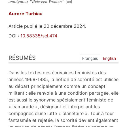
ambiguous “Between Women”
Aurore
Turbiau
Article publié le 20 décembre 2024.
DOI :
10.58335/sel.474
Résumés
RÉSUMÉS
Index
Français
English
Plan
Texte
Dans les textes des écrivaines féministes des
Bibliographie
années 1969-1985, la notion de sororité est utilisée
Notes
au départ principalement comme un concept
Citer cet article
militant : elle renvoie à une condition partagée, elle
Auteur
est aussi le synonyme spécialement féministe de
« camarade », désignant et interpellant les
compagnes d’une lutte « planétaire ». Tour à tour
fantasmée et rejetée
,
la sororité devient également