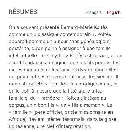
Résumés
RÉSUMÉS
Index
Français
English
Texte
Bibliographie
On a souvent présenté Bernard-Marie Koltès
Notes
comme un « classique contemporain ». Koltès
Citer cet article
apparaît comme un auteur sans généalogie ni
Auteur
postérité, qu’on peine à assigner à une famille
intellectuelle. Le « mythe » Koltès est tenace, et on
aurait tendance à imaginer que les fils perdus, les
mères monstres et les familles dysfonctionnelles
qui peuplent ses œuvres sont aussi les siennes. Il
n’en est toutefois rien : le « fils prodigue » est, et
on le voit à mesure que la littérature grise,
familiale, du « météore » Koltès s’intègre au
corpus, un « bon fils », un « fils à maman ». La
« famille » (père officier, oncle missionnaire en
Afrique) devient même désormais, dans la glose
koltésienne, une clef d’interprétation.