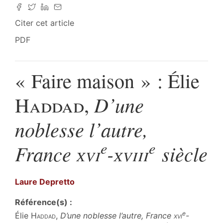
Citer cet article
PDF
« Faire maison » : Élie
D’une
Haddad
,
noblesse l’autre,
e
e
France
xvi
-
xviii
siècle
Laure
Depretto
Référence(s) :
e
Élie
Haddad
,
D’une noblesse l’autre, France
xvi
-