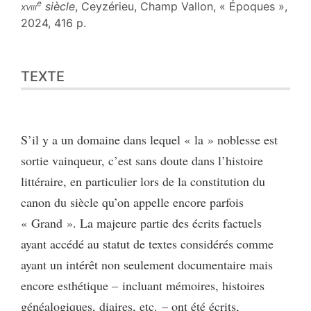
e
xviii
siècle
, Ceyzérieu, Champ Vallon, « Époques »,
2024, 416 p.
Texte
TEXTE
Notes
Citer cet article
Auteur
S’il y a un domaine dans lequel « la » noblesse est
sortie vainqueur, c’est sans doute dans l’histoire
littéraire, en particulier lors de la constitution du
canon du siècle qu’on appelle encore parfois
« Grand ». La majeure partie des écrits factuels
ayant accédé au statut de textes considérés comme
ayant un intérêt non seulement documentaire mais
encore esthétique – incluant mémoires, histoires
généalogiques, diaires, etc. – ont été écrits,