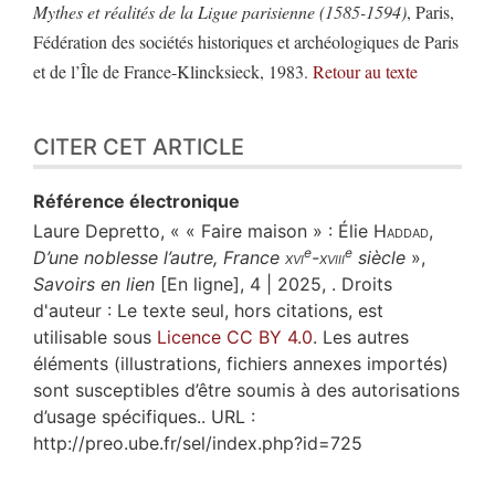
Mythes et réalités de la Ligue parisienne (1585-1594)
, Paris,
Fédération des sociétés historiques et archéologiques de Paris
et de l’Île de France-Klincksieck, 1983.
Retour au texte
CITER CET ARTICLE
Référence électronique
Laure
Depretto
, « « Faire maison » : Élie
Haddad
,
e
e
D’une noblesse l’autre, France
xvi
-
xviii
siècle
»,
Savoirs en lien
[En ligne], 4 | 2025, . Droits
d'auteur : Le texte seul, hors citations, est
utilisable sous
Licence CC BY 4.0
. Les autres
éléments (illustrations, fichiers annexes importés)
sont susceptibles d’être soumis à des autorisations
d’usage spécifiques.. URL :
http://preo.ube.fr/sel/index.php?id=725