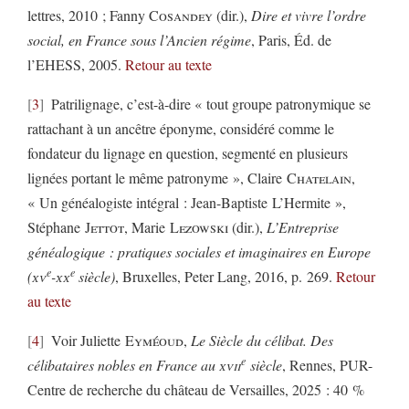
lettres, 2010 ; Fanny
Cosandey
(dir.),
Dire et vivre l’ordre
social, en France sous l’Ancien régime
, Paris, Éd. de
l’EHESS, 2005.
Retour au texte
3
Patrilignage, c’est-à-dire « tout groupe patronymique se
rattachant à un ancêtre éponyme, considéré comme le
fondateur du lignage en question, segmenté en plusieurs
lignées portant le même patronyme », Claire
Chatelain
,
« Un généalogiste intégral : Jean-Baptiste L’Hermite »,
Stéphane
Jettot
, Marie
Lezowski
(dir.),
L’Entreprise
généalogique : pratiques sociales et imaginaires en Europe
e
e
(
xv
-
xx
siècle)
, Bruxelles, Peter Lang, 2016, p. 269.
Retour
au texte
4
Voir Juliette
Eyméoud
,
Le Siècle du célibat. Des
e
célibataires nobles en France au
xvii
siècle
, Rennes, PUR-
Centre de recherche du château de Versailles, 2025 : 40 %