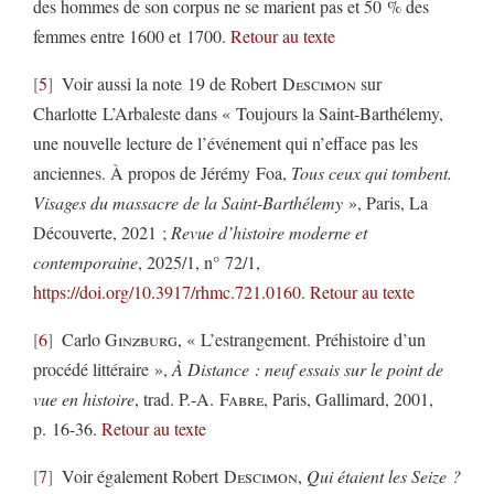
des hommes de son corpus ne se marient pas et 50 % des
femmes entre 1600 et 1700.
Retour au texte
5
Voir aussi la note 19 de Robert
Descimon
sur
Charlotte L’Arbaleste dans « Toujours la Saint-Barthélemy,
une nouvelle lecture de l’événement qui n’efface pas les
anciennes. À propos de Jérémy Foa,
Tous ceux qui tombent.
Visages du massacre de la Saint-Barthélemy
», Paris, La
Découverte, 2021 ;
Revue d’histoire moderne et
contemporaine
, 2025/1, n° 72/1,
https://doi.org/10.3917/rhmc.721.0160
.
Retour au texte
6
Carlo
Ginzburg
, « L’estrangement. Préhistoire d’un
procédé littéraire »,
À Distance : neuf essais sur le point de
vue en histoire
, trad. P.-A.
Fabre
, Paris, Gallimard, 2001,
p. 16-36.
Retour au texte
7
Voir également Robert
Descimon
,
Qui étaient les Seize ?