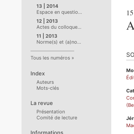
13 | 2014
15
Espace en questio…
A
12 | 2013
Actes du colloque…
11 | 2013
Norme(s) et (a)no…
S
Tous les numéros
Mo
Index
Édi
Auteurs
Mots-clés
Ca
Com
La revue
(Be
Présentation
Comité de lecture
Jé
Mac
Informations