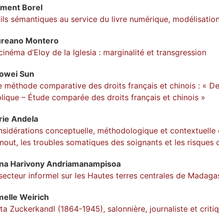
ément
Borel
ils sémantiques au service du livre numérique, modélisation 
ureano
Montero
cinéma d’Eloy de la Iglesia : marginalité et transgression
aowei
Sun
 méthode comparative des droits français et chinois : « De l
lique – Étude comparée des droits français et chinois »
rie
Andela
sidérations conceptuelle, méthodologique et contextuelle d
nout, les troubles somatiques des soignants et les risques 
na Harivony
Andriamanampisoa
secteur informel sur les Hautes terres centrales de Madaga
melle
Weirich
ta Zuckerkandl (1864-1945), salonnière, journaliste et critiq