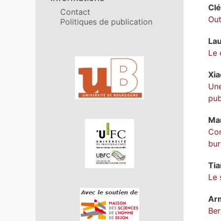
Cl
Contact
Out
Politiques de publication
La
Le 
Affiliations/partenaires
Xi
Une
pub
Ma
Con
bur
Tia
Le 
Ar
Ber