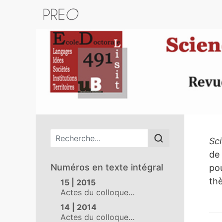
Retour au catalogue de la plateform
Menu principal
PR
Sc
de 
Numéros en texte intégral
pou
th
15 | 2015
Actes du colloque…
14 | 2014
Actes du colloque…