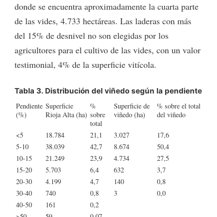
donde se encuentra aproximadamente la cuarta parte
de las vides, 4.733 hectáreas. Las laderas con más
del 15% de desnivel no son elegidas por los
agricultores para el cultivo de las vides, con un valor
testimonial, 4% de la superficie vitícola.
Tabla 3. Distribución del viñedo según la pendiente
Pendiente
Superficie
%
Superficie de
% sobre el total
(%)
Rioja Alta (ha)
sobre
viñedo (ha)
del viñedo
total
<5
18.784
21,1
3.027
17,6
5-10
38.039
42,7
8.674
50,4
10-15
21.249
23,9
4.734
27,5
15-20
5.703
6,4
632
3,7
20-30
4.199
4,7
140
0,8
30-40
740
0,8
3
0,0
40-50
161
0,2
>50
59
0,07