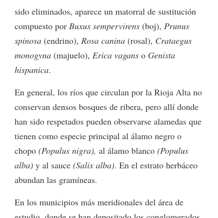
sido eliminados, aparece un matorral de sustitución
compuesto por
Buxus sempervirens
(boj),
Prunus
spinosa
(endrino),
Rosa canina
(rosal),
Crataegus
monogyna
(majuelo),
Erica vagans
o
Genista
hispanica
.
En general, los ríos que circulan por la Rioja Alta no
conservan densos bosques de ribera, pero allí donde
han sido respetados pueden observarse alamedas que
tienen como especie principal al álamo negro o
chopo
(Populus nigra),
al álamo blanco
(Populus
alba)
y al sauce
(Salix alba)
. En el estrato herbáceo
abundan las gramíneas.
En los municipios más meridionales del área de
estudio, donde se han depositado los conglomerados