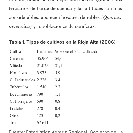
terciarios de borde de cuenca y las altitudes son más
considerables, aparecen bosques de robles
(Quercus
pyrenaica)
y repoblaciones de coníferas.
Tabla 1. Tipos de cultivos en la Rioja Alta (2006)
Cultivo
Hectáreas
% sobre el total cultivado
Cereales
36.966
54,6
Viñedo
21.025
31,1
Hortalizas
3.973
5,9
C. Industriales
2.326
3,4
Tubérculos
1.540
2,2
Leguminosas
790
1,1
C. Forrajeros
590
0,8
Frutales
278
0,4
Otros
123
0,2
Total
67.611
Fuente: Estadística Agraria Regional. Gobierno de La