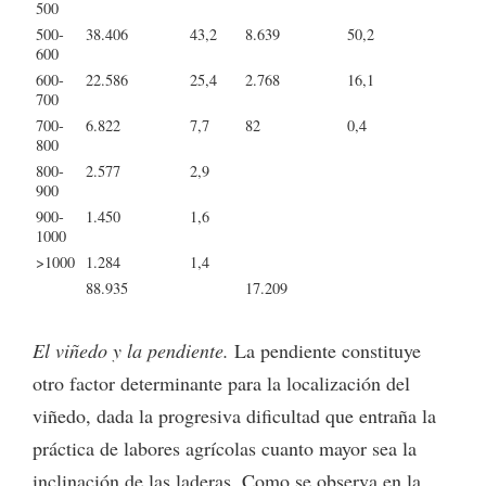
500
500-
38.406
43,2
8.639
50,2
600
600-
22.586
25,4
2.768
16,1
700
700-
6.822
7,7
82
0,4
800
800-
2.577
2,9
900
900-
1.450
1,6
1000
>1000
1.284
1,4
88.935
17.209
El viñedo y la pendiente.
La pendiente constituye
otro factor determinante para la localización del
viñedo, dada la progresiva dificultad que entraña la
práctica de labores agrícolas cuanto mayor sea la
inclinación de las laderas. Como se observa en la