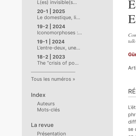
E
L(es) invisible(s…
20-1 | 2025
E
Le domestique, li…
19-2 | 2024
Iconomorphoses :…
Com
tal
19-1 | 2024
L’entre-deux, une…
Gü
18-2 | 2023
The “crisis of po…
Art
Tous les numéros
Ré
R
Pla
Index
Tex
Auteurs
Bib
L’é
Mots-clés
An
phr
No
dif
La revue
Cit
se 
Présentation
Aut