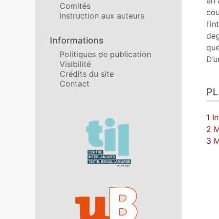
en 
Comités
cou
Instruction aux auteurs
l’i
deg
Informations
que
Politiques de publication
D’u
Visibilité
Crédits du site
Contact
P
1 I
Affiliations/partenaires
2 M
3 M