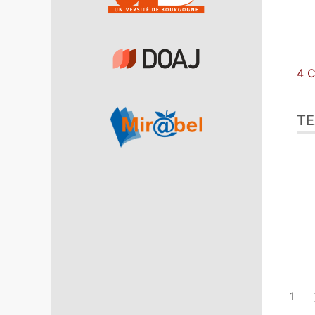
4 C
TE