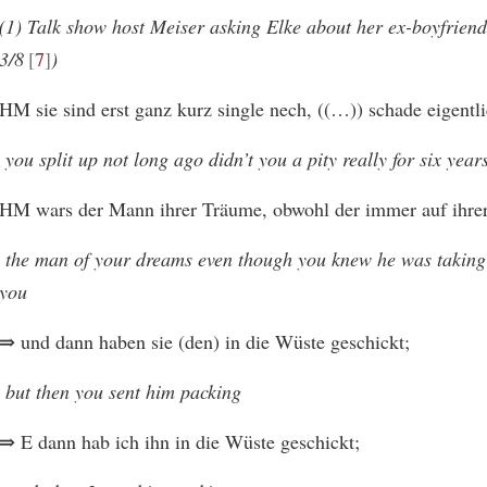
(1) Talk show host Meiser asking Elke about her ex-boyfrien
3/8
7
)
HM sie sind erst ganz kurz single nech, ((…)) schade eigentli
you split up not long ago didn’t you a pity really for six yea
HM wars der Mann ihrer Träume, obwohl der immer auf ihrer
the man of your dreams even though you knew he was taking
you
⇒
und dann haben sie (den) in die Wüste geschickt;
but then you sent him packing
⇒
E dann hab ich ihn in die Wüste geschickt;