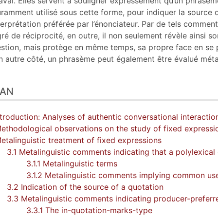
aval. Elles servent à souligner expressément qu’un phrasème
ramment utilisé sous cette forme, pour indiquer la source d
nterprétation préférée par l’énonciateur. Par de tels comment
ré de réciprocité, en outre, il non seulement révèle ainsi 
stion, mais protège en même temps, sa propre face en se
n autre côté, un phrasème peut également être évalué métali
LAN
ntroduction: Analyses of authentic conversational interactio
ethodological observations on the study of fixed expressi
etalinguistic treatment of fixed expressions
3.1 Metalinguistic comments indicating that a polylexical 
3.1.1 Metalinguistic terms
3.1.2 Metalinguistic comments implying common us
3.2 Indication of the source of a quotation
3.3 Metalinguistic comments indicating producer-preferre
3.3.1 The in-quotation-marks-type