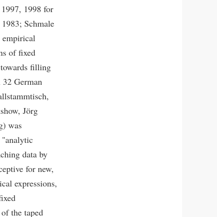
t 1997, 1998 for
f 1983; Schmale
e empirical
ns of fixed
towards filling
on 32 German
allstammtisch,
kshow, Jörg
g) was
 "analytic
aching data by
ceptive for new,
cal expressions,
fixed
 of the taped