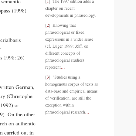
 semantic
1
The 1997 edition adds a
chapter on recent
spass (1998)
developments in phraseology.
2
Knowing that
phraseological or fixed
expressions in a wider sense
erialbasis
(cf. Lüger 1999: 35ff. on
r
different concepts of
s 1998: 26)
phraseological studies)
represent
…
3
"Studies using a
homogenous corpus of texts as
 written German,
data-base and empirical means
ary (Christophe
of verification, are still the
 1992) or
exception within
phraseological research
…
9). On the other
arch on authentic
n carried out in