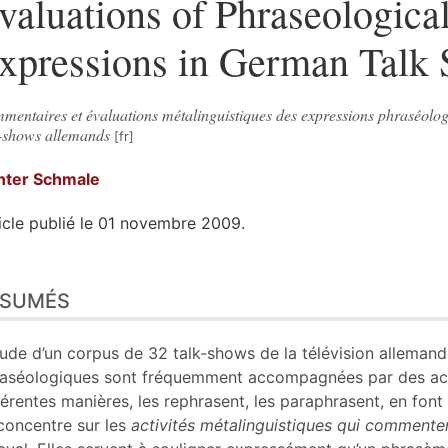
valuations of Phraseologica
xpressions in German Talk
mentaires et évaluations métalinguistiques des expressions phraséolog
k-shows allemands
nter
Schmale
icle publié le 01 novembre 2009.
sumés
ÉSUMÉS
n
te
liographie
tude d’un corpus de 32 talk-shows de la télévision allemand
nexe
aséologiques sont fréquemment accompagnées par des activi
tes
férentes manières, les rephrasent, les paraphrasent, en font
er cet article
concentre sur les
activités métalinguistiques
qui commenten
eur