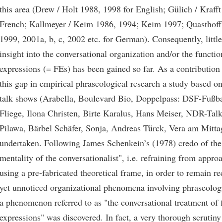
this area (Drew / Holt 1988, 1998 for English; Gülich / Kraff
French; Kallmeyer / Keim 1986, 1994; Keim 1997; Quasthof
1999, 2001a, b, c, 2002 etc. for German). Consequently, littl
insight into the conversational organization and/or the functio
expressions (= FEs) has been gained so far. As a contribution 
this gap in empirical phraseological research a study based 
talk shows (Arabella, Boulevard Bio, Doppelpass: DSF-Fußb
Fliege, Ilona Christen, Birte Karalus, Hans Meiser, NDR-Tal
Pilawa, Bärbel Schäfer, Sonja, Andreas Türck, Vera am Mitta
undertaken. Following James Schenkein’s (1978) credo of the
mentality of the conversationalist", i.e. refraining from appro
using a pre-fabricated theoretical frame, in order to remain re
yet unnoticed organizational phenomena involving phraseologi
a phenomenon referred to as "the conversational treatment of 
expressions" was discovered. In fact, a very thorough scrutiny