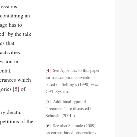
ressions,
(containing an
age has to
ed" by the talk
es that
ctivities
ession in
ental,
4
See Appendix to this paper
for transcription conventions
terances which
based on Selting’s (1998)
et al.
gories
5
of
GAT-System.
5
Additional types of
"treatment" are discussed in
ry deictic
Schmale (2001a).
petitions of the
6
See also Schmale (2009)
on corpus-based observations