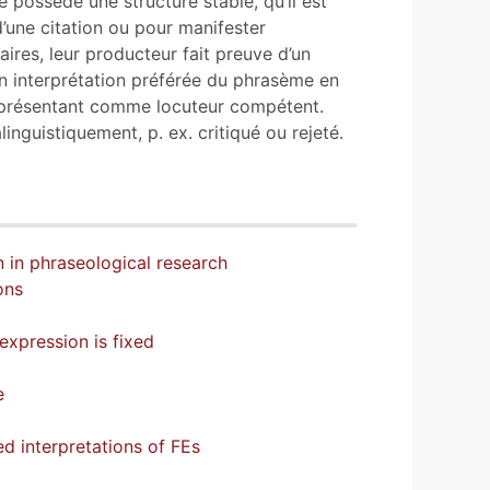
 possède une structure stable, qu’il est
’une citation ou pour manifester
aires, leur producteur fait preuve d’un
son interprétation préférée du phrasème en
 présentant comme locuteur compétent.
nguistiquement, p. ex. critiqué ou rejeté.
n in phraseological research
ons
expression is fixed
e
d interpretations of FEs