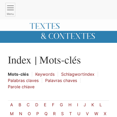
Menu
Index |
Mots-clés
Mots-clés
Keywords
Schlagwortindex
Palabras claves
Palavras chaves
Parole chiave
A
B
C
D
E
F
G
H
I
J
K
L
M
N
O
P
Q
R
S
T
U
V
W
X