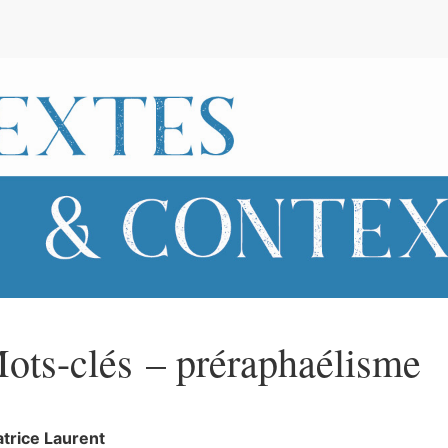
e
ots-clés – préraphaélisme
atrice
Laurent