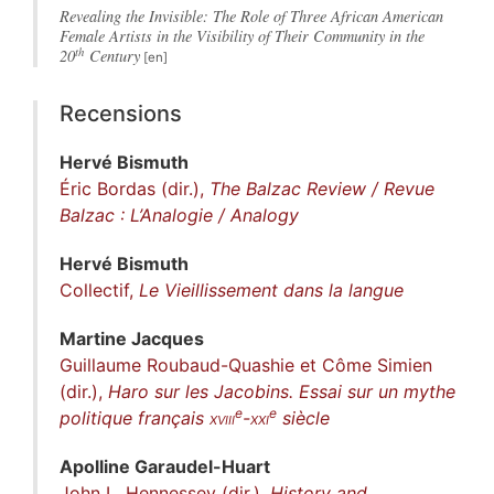
Revealing the Invisible: The Role of Three African American
Female Artists in the Visibility of Their Community in the
th
20
Century
Recensions
Hervé
Bismuth
Éric Bordas (dir.),
The Balzac Review / Revue
Balzac : L’Analogie / Analogy
Hervé
Bismuth
Collectif,
Le Vieillissement dans la langue
Martine
Jacques
Guillaume Roubaud-Quashie et Côme Simien
(dir.),
Haro sur les Jacobins. Essai sur un mythe
e
e
politique français
xviii
-
xxi
siècle
Apolline
Garaudel-Huart
John L. Hennessey (dir.),
History and