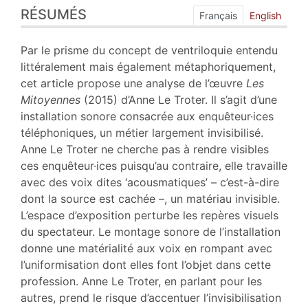
RÉSUMÉS
Index
Français
English
Plan
Texte
Par le prisme du concept de ventriloquie entendu
Bibliographie
littéralement mais également métaphoriquement,
Notes
cet article propose une analyse de l’œuvre
Les
Illustrations
Mitoyennes
(2015) d’Anne Le Troter. Il s’agit d’une
Citer cet article
installation sonore consacrée aux enquêteur·ices
Auteur
téléphoniques, un métier largement invisibilisé.
Anne Le Troter ne cherche pas à rendre visibles
ces enquêteur·ices puisqu’au contraire, elle travaille
avec des voix dites ‘acousmatiques’ – c’est-à-dire
dont la source est cachée –, un matériau invisible.
L’espace d’exposition perturbe les repères visuels
du spectateur. Le montage sonore de l’installation
donne une matérialité aux voix en rompant avec
l’uniformisation dont elles font l’objet dans cette
profession. Anne Le Troter, en parlant pour les
autres, prend le risque d’accentuer l’invisibilisation