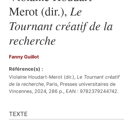
Le
Merot (dir.),
Tournant créatif de la
recherche
Fanny
Guillot
Référence(s) :
Violaine Houdart-Merot (dir.),
Le Tournant créatif
de la recherche
, Paris, Presses universitaires de
Vincennes, 2024, 286 p., EAN : 9782379244742.
Texte
TEXTE
Bibliographie
Citer cet article
Auteur